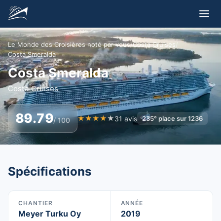
Le Monde des Croisières noté par vous
/
Costa Cruises
/
Costa Smeralda
Costa Smeralda
Costa Cruises
89.79
★
★
★
★
★
31
avis
235
°
place sur
1236
/ 100
Spécifications
CHANTIER
ANNÉE
Meyer Turku Oy
2019