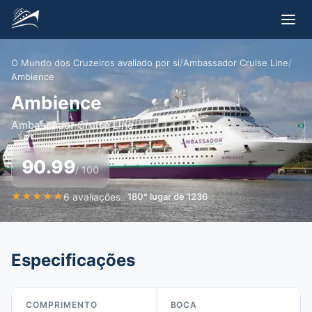
O Mundo dos Cruzeiros avaliado por si
/
Ambassador Cruise Line
/
Ambience
Ambience
Ambassador Cruise Line
90.99
/ 100
★
★
★
★
★
6
avaliações
180
°
lugar de
1236
Especificações
COMPRIMENTO
BOCA