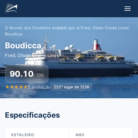
O Mundo dos Cruzeiros avaliado por si
/
Fred. Olsen Cruise Lines
/
Boudicca
Boudicca
Fred. Olsen Cruise Lines
90.10
/ 100
★
★
★
★
★
1
avaliação
222
°
lugar de
1236
Especificações
ESTALEIRO
ANO