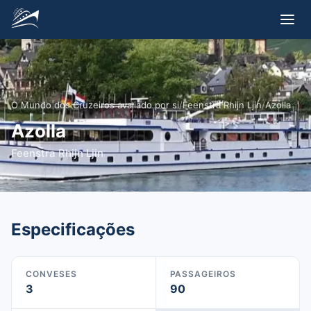
O Mundo dos Cruzeiros avaliado por si
/
Feenstra Rhijn Ljin
/
Azolla
Azolla
Feenstra Rhijn Ljin
Especificações
CONVESES
PASSAGEIROS
3
90