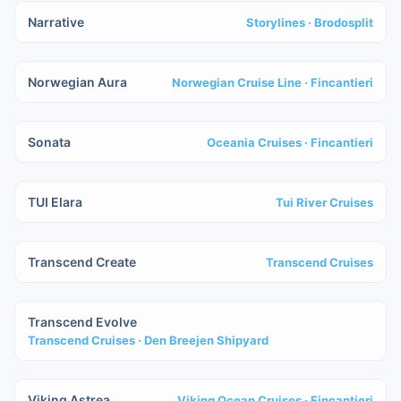
Narrative
Storylines
· Brodosplit
IN COSTRUZIONE
Norwegian Aura
Norwegian Cruise Line
· Fincantieri
IN COSTRUZIONE
Sonata
Oceania Cruises
· Fincantieri
IN COSTRUZIONE
TUI Elara
Tui River Cruises
IN COSTRUZIONE
Transcend Create
Transcend Cruises
IN COSTRUZIONE
Transcend Evolve
Transcend Cruises
· Den Breejen Shipyard
IN COSTRUZIONE
Viking Astrea
Viking Ocean Cruises
· Fincantieri