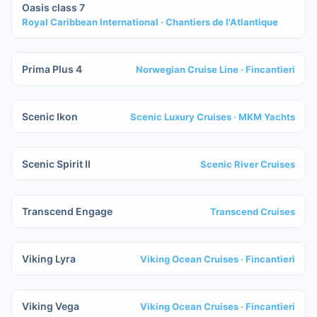
Oasis class 7
Royal Caribbean International
· Chantiers de l'Atlantique
IN COSTRUZIONE
Prima Plus 4
Norwegian Cruise Line
· Fincantieri
IN COSTRUZIONE
Scenic Ikon
Scenic Luxury Cruises
· MKM Yachts
IN COSTRUZIONE
Scenic Spirit II
Scenic River Cruises
IN COSTRUZIONE
Transcend Engage
Transcend Cruises
IN COSTRUZIONE
Viking Lyra
Viking Ocean Cruises
· Fincantieri
IN COSTRUZIONE
Viking Vega
Viking Ocean Cruises
· Fincantieri