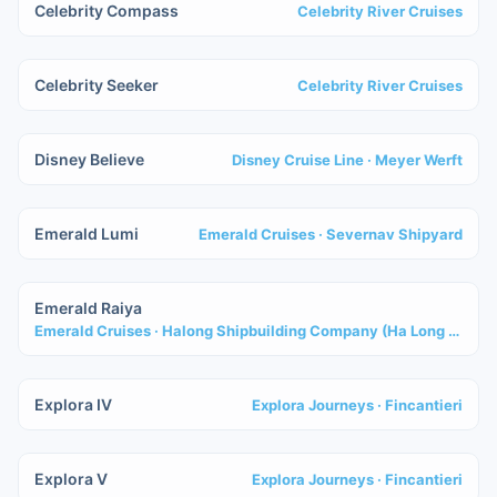
Celebrity Compass
Celebrity River Cruises
IN COSTRUZIONE
Celebrity Seeker
Celebrity River Cruises
IN COSTRUZIONE
Disney Believe
Disney Cruise Line
· Meyer Werft
IN COSTRUZIONE
Emerald Lumi
Emerald Cruises
· Severnav Shipyard
IN COSTRUZIONE
Emerald Raiya
Emerald Cruises
· Halong Shipbuilding Company (Ha Long City, Vietnam)
IN COSTRUZIONE
Explora IV
Explora Journeys
· Fincantieri
IN COSTRUZIONE
Explora V
Explora Journeys
· Fincantieri