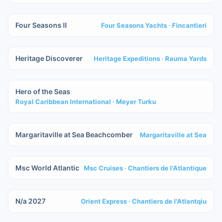
IN COSTRUZIONE
Four Seasons II
Four Seasons Yachts
· Fincantieri
IN COSTRUZIONE
Heritage Discoverer
Heritage Expeditions
· Rauma Yards
IN COSTRUZIONE
Hero of the Seas
Royal Caribbean International
· Meyer Turku
IN COSTRUZIONE
Margaritaville at Sea Beachcomber
Margaritaville at Sea
IN COSTRUZIONE
Msc World Atlantic
Msc Cruises
· Chantiers de l'Atlantique
IN COSTRUZIONE
N/a 2027
Orient Express
· Chantiers de l'Atlantqiu
IN COSTRUZIONE