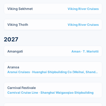
Viking Sekhmet
Viking River Cruises
IN COSTRUZIONE
Viking Thoth
Viking River Cruises
2027
IN COSTRUZIONE
Amangati
Aman
· T. Mariotti
IN COSTRUZIONE
Aranoa
Aranui Cruises
· Huanghai Shipbuilding Co (Weihai, Shandong China)
IN COSTRUZIONE
Carnival Festivale
Carnival Cruise Line
· Shanghai Waigaoqiao Shipbuilding
IN COSTRUZIONE