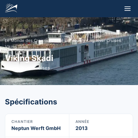
Le Monde des Croisières noté par vous
/
Viking River Cruises
/
Viking Skadi
Viking Skadi
Viking River Cruises
Spécifications
CHANTIER
ANNÉE
Neptun Werft GmbH
2013