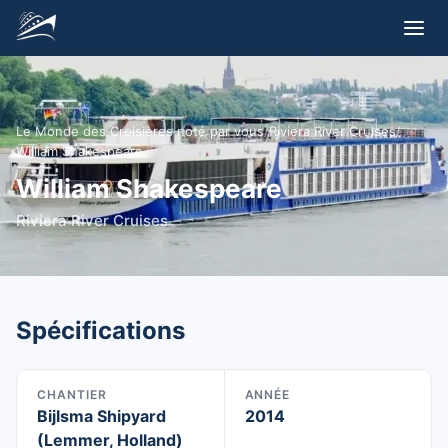
Le Monde des Croisières noté par vous
/
Riviera River Cruises
/
William Shakespeare
William Shakespeare
Riviera River Cruises
Spécifications
CHANTIER
ANNÉE
Bijlsma Shipyard
2014
(Lemmer, Holland)