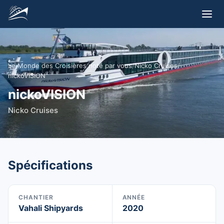
Le Monde des Croisières noté par vous
/
Nicko Cruises
/
nickoVISION
nickoVISION
Nicko Cruises
Spécifications
CHANTIER
ANNÉE
Vahali Shipyards
2020