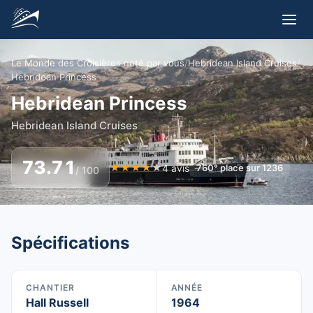
Le Monde des Croisières noté par vous
/
Hebridean Island Cruises
/
Hebridean Princess
Hebridean Princess
Hebridean Island Cruises
73.71
★
★
★
★
★
4
avis
760
°
place sur
1236
/ 100
Spécifications
CHANTIER
ANNÉE
Hall Russell
1964