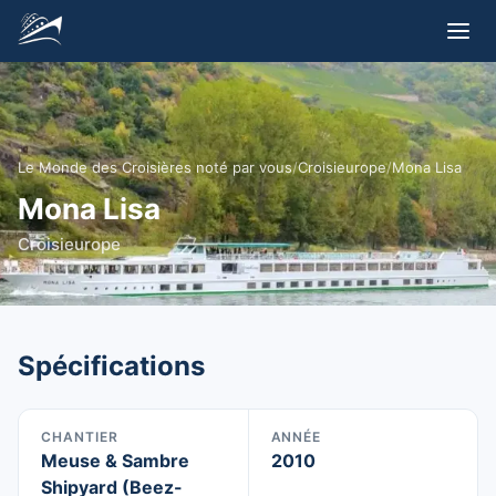
Le Monde des Croisières noté par vous
/
Croisieurope
/
Mona Lisa
Mona Lisa
Croisieurope
Spécifications
CHANTIER
ANNÉE
Meuse & Sambre
2010
Shipyard (Beez-