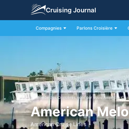
Cruising Journal
Compagnies
Parlons Croisière
Le Monde des Croisières noté par vous
/
American Crui
American Mel
American Cruise Lines