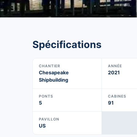
Spécifications
CHANTIER
ANNÉE
Chesapeake
2021
Shipbuilding
PONTS
CABINES
5
91
PAVILLON
US