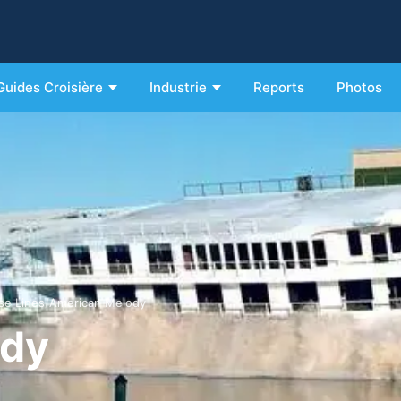
Guides Croisière
Industrie
Reports
Photos
se Lines
/
American Melody
ody