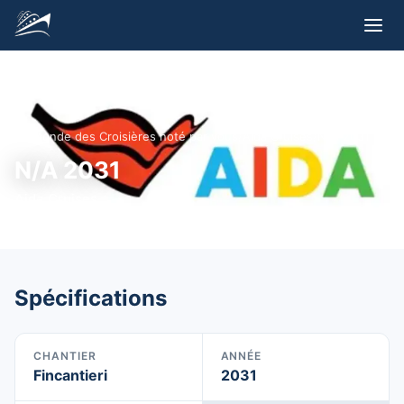
Le Monde des Croisières noté par vous
/
Aida Cruises
/
N/A 2031
N/A 2031
Aida Cruises
Spécifications
CHANTIER
ANNÉE
Fincantieri
2031