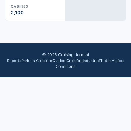
CABINES
2,100
©
2026
Cruising Journal
Reports
Parlons Croisière
Guides Croisière
Industrie
Photos
Vidéos
Conditions