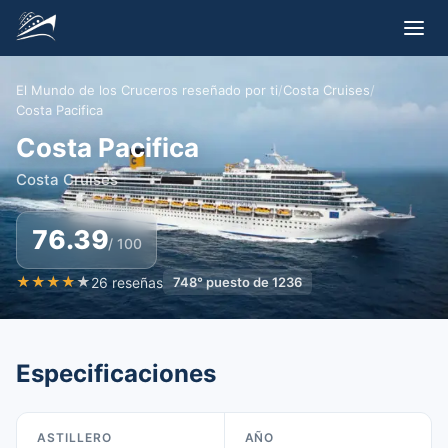
El Mundo de los Cruceros reseñado por ti
/
Costa Cruises
/
Costa Pacifica
Costa Pacifica
Costa Cruises
76.39
/ 100
★
★
★
★
★
26
reseñas
748
°
puesto de
1236
Especificaciones
ASTILLERO
AÑO