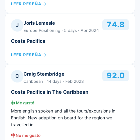
LEER RESEÑA
→
Joris Lemesle
74.8
J
Europe Positioning
· 5 days
· Apr 2024
Costa Pacifica
LEER RESEÑA
→
Craig Stembridge
92.0
C
Caribbean
· 14 days
· Feb 2023
Costa Pacifica in The Caribbean
👍
Me gustó
More english spoken and all the tours/excursions in
English. New adaption on board for the region we
travelled in
👎
No me gustó