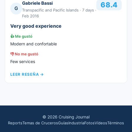
Gabriele Bassi
68.4
G
Transpacific and Pacific Islands
· 7 days
·
Feb 2016
Very good experience
👍
Me gustó
Modern and confortable
👎
No me gustó
Few services
LEER RESEÑA
→
©
2026
Cruising Journal
Reports
Temas de Cruceros
Guías
Industria
Fotos
Vídeos
Términos