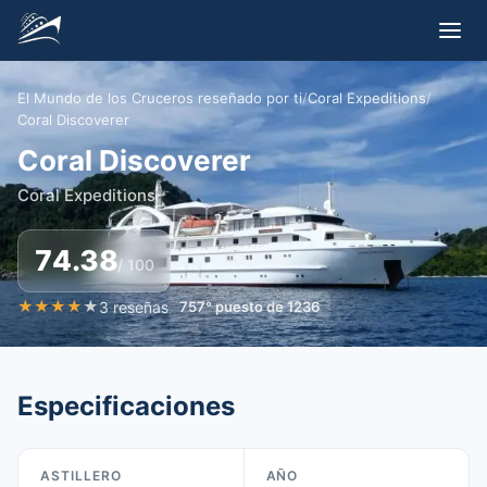
El Mundo de los Cruceros reseñado por ti
/
Coral Expeditions
/
Coral Discoverer
Coral Discoverer
Coral Expeditions
74.38
/ 100
★
★
★
★
★
3
reseñas
757
°
puesto de
1236
Especificaciones
ASTILLERO
AÑO