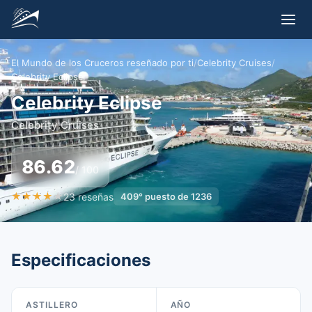
El Mundo de los Cruceros reseñado por ti
/
Celebrity Cruises
/
Celebrity Eclipse
Celebrity Eclipse
Celebrity Cruises
86.62
/ 100
★
★
★
★
★
23
reseñas
409
°
puesto de
1236
Especificaciones
ASTILLERO
AÑO