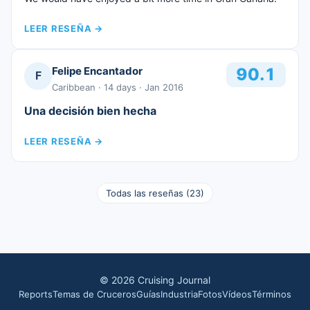
LEER RESEÑA
→
Felipe Encantador
90.1
F
Caribbean
· 14 days
· Jan 2016
Una decisión bien hecha
LEER RESEÑA
→
Todas las reseñas
(
23
)
©
2026
Cruising Journal
Reports
Temas de Cruceros
Guías
Industria
Fotos
Vídeos
Términos