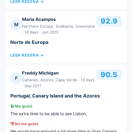
LEER RESEÑA
→
Maria Acampos
92.9
M
Northern Europe, Svalbards, Greenland
· 14 days
· Jun 2015
Norte de Europa
LEER RESEÑA
→
Freddy Michigan
90.5
F
Canaries, Azores, Cape Verde
· 13 days
· Sep 2017
Portugal, Canary Island and the Azores
👍
Me gustó
The extra time to be able to see Lisbon,
👎
No me gustó
We would have enjoyed a bit more time in Gran Canaria.