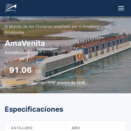
El Mundo de los Cruceros reseñado por ti
/
AmaWaterways
/
AmaVenita
AmaVenita
AmaWaterways
91.06
/ 100
★
★
★
★
★
2
reseñas
178
°
puesto de
1236
Especificaciones
ASTILLERO
AÑO