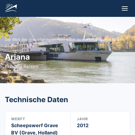
Die Welt der Kreuzfahrten – von euch bewertet
/
Phoenix Reisen
/
Ariana
Ariana
Phoenix Reisen
Technische Daten
WERFT
JAHR
Scheepswerf Grave
2012
BV (Grave, Holland)