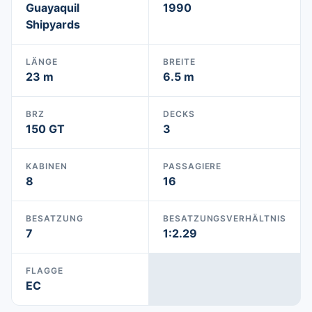
Guayaquil
1990
Shipyards
LÄNGE
BREITE
23 m
6.5 m
BRZ
DECKS
150 GT
3
KABINEN
PASSAGIERE
8
16
BESATZUNG
BESATZUNGSVERHÄLTNIS
7
1:2.29
FLAGGE
EC