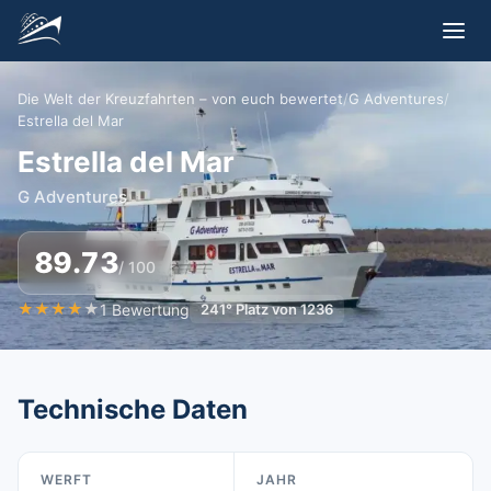
Die Welt der Kreuzfahrten – von euch bewertet
/
G Adventures
/
Estrella del Mar
Estrella del Mar
G Adventures
89.73
/ 100
★
★
★
★
★
1
Bewertung
241
°
Platz von
1236
Technische Daten
WERFT
JAHR