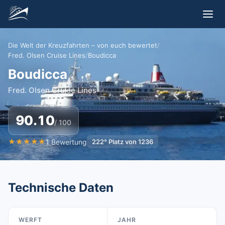
Die Welt der Kreuzfahrten – von euch bewertet
/
Fred. Olsen Cruise Lines
/
Boudicca
Boudicca
Fred. Olsen Cruise Lines
90.10
/ 100
★
★
★
★
★
1
Bewertung
222
°
Platz von
1236
Technische Daten
WERFT
JAHR