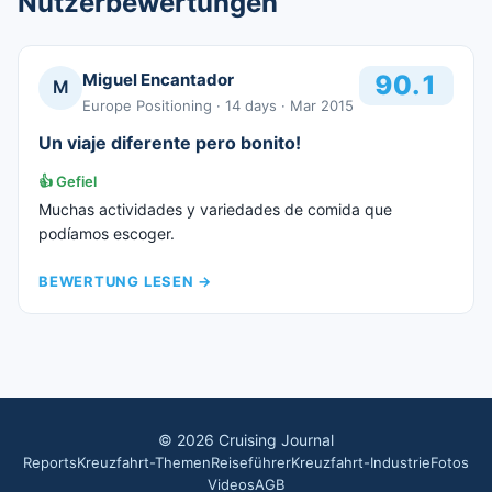
Nutzerbewertungen
Miguel Encantador
90.1
M
Europe Positioning
· 14 days
· Mar 2015
Un viaje diferente pero bonito!
👍
Gefiel
Muchas actividades y variedades de comida que
podíamos escoger.
BEWERTUNG LESEN
→
©
2026
Cruising Journal
Reports
Kreuzfahrt-Themen
Reiseführer
Kreuzfahrt-Industrie
Fotos
Videos
AGB