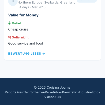
G
Northern Europe, Svalbards, Greenland
· 4 days
· Mar 2018
Value for Money
👍
Gefiel
Cheap cruise
👎
Gefiel nicht
Good service and food
BEWERTUNG LESEN
→
©
2026
Cruising Journal
Reports
Kreuzfahrt-Themen
Reiseführer
Kreuzfahrt-Industrie
Fotos
Videos
AGB