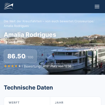
Die Welt der Kreuzfahrten – von euch bewertet
/
Croisieurope
/
Amalia Rodrigues
Amalia Rodrigues
Croisieurope
86.50
/ 100
★
★
★
★
★
1
Bewertung
415
°
Platz von
1236
Technische Daten
WERFT
JAHR