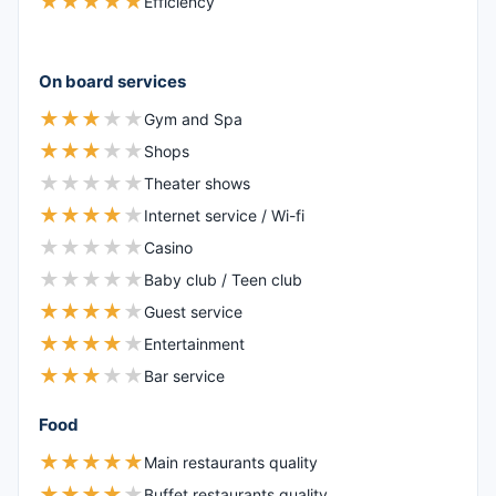
★
★
★
★
★
Efficiency
On board services
★
★
★
★
★
Gym and Spa
★
★
★
★
★
Shops
★
★
★
★
★
Theater shows
★
★
★
★
★
Internet service / Wi-fi
★
★
★
★
★
Casino
★
★
★
★
★
Baby club / Teen club
★
★
★
★
★
Guest service
★
★
★
★
★
Entertainment
★
★
★
★
★
Bar service
Food
★
★
★
★
★
Main restaurants quality
★
★
★
★
★
Buffet restaurants quality