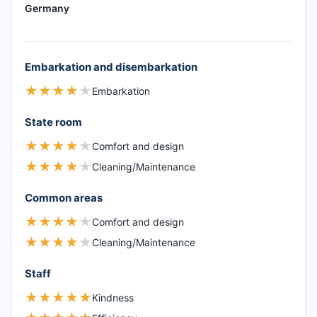
Germany
Embarkation and disembarkation
★
★
★
★
★
Embarkation
State room
★
★
★
★
★
Comfort and design
★
★
★
★
★
Cleaning/Maintenance
Common areas
★
★
★
★
★
Comfort and design
★
★
★
★
★
Cleaning/Maintenance
Staff
★
★
★
★
★
Kindness